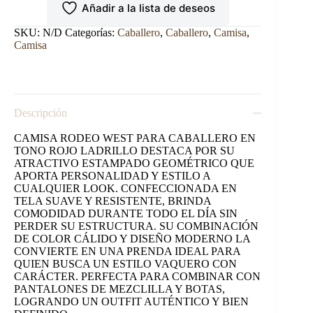
Añadir a la lista de deseos
ROJO
LADRILLO
CON
SKU:
N/D
Categorías:
Caballero
,
Caballero
,
Camisa
,
DISEÑO
Camisa
ROMBO
cantidad
Descripción
CAMISA RODEO WEST PARA CABALLERO EN
TONO ROJO LADRILLO DESTACA POR SU
ATRACTIVO ESTAMPADO GEOMÉTRICO QUE
APORTA PERSONALIDAD Y ESTILO A
CUALQUIER LOOK. CONFECCIONADA EN
TELA SUAVE Y RESISTENTE, BRINDA
COMODIDAD DURANTE TODO EL DÍA SIN
PERDER SU ESTRUCTURA. SU COMBINACIÓN
DE COLOR CÁLIDO Y DISEÑO MODERNO LA
CONVIERTE EN UNA PRENDA IDEAL PARA
QUIEN BUSCA UN ESTILO VAQUERO CON
CARÁCTER. PERFECTA PARA COMBINAR CON
PANTALONES DE MEZCLILLA Y BOTAS,
LOGRANDO UN OUTFIT AUTÉNTICO Y BIEN