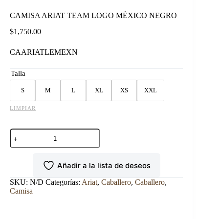
CAMISA ARIAT TEAM LOGO MÉXICO NEGRO
$
1,750.00
CAARIATLEMEXN
Talla
S
M
L
XL
XS
XXL
LIMPIAR
CAMISA
ARIAT
TEAM
LOGO
Añadir a la lista de deseos
MÉXICO
NEGRO
cantidad
SKU:
N/D
Categorías:
Ariat
,
Caballero
,
Caballero
,
Camisa