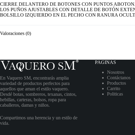
CIERRE DELANTERO DE BOTONES CON PUNTOS ABOTON
LOS PUÑOS AJUSTABLES CON DETALLE DE BOTÓN EXTE
BOLSILLO IZQUIERDO EN EL PECHO CON RANURA OCULT
Valoraciones (0)
PAGINAS
Nosotros
Contáctanos
En Vaquero SM, encontrarás amplia
Productos
variedad de productos perfectos para
Carrito
aquellos que aman el estilo vaquero.
Politicas
Desdé botas, sombreros, texanas, cintos,
hebillas, carteras, bolsos, ropa para
caballeros, damas y niños.
Compartimos una herencia y un estilo de
vida.