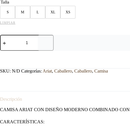
Talla
S
M
L
XL
XS
LIMPIAR
CAMISA
ARIAT
CORTE
CLASICO
cantidad
SKU:
N/D
Categorías:
Ariat
,
Caballero
,
Caballero
,
Camisa
Descripción
CAMISA ARIAT CON DISEÑO MODERNO COMBINADO CON 
CARACTERÍSTICAS: