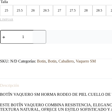
Talla
25
25.5
26
26.5
27
27.5
28
28.5
LIMPIAR
BOTIN
VAQUERO
SM
HORMA
RODEO
CUELLO
DE
SKU:
N/D
Categorías:
Botin
,
Botin
,
Caballero
,
Vaquero SM
TORO
CAFE
cantidad
Descripción
BOTÍN VAQUERO SM HORMA RODEO DE PIEL CUELLO DE 
ESTE BOTÍN VAQUERO COMBINA RESISTENCIA, ELEGANC
TEXTURA NATURAL, OFRECE UN ESTILO SOFISTICADO Y