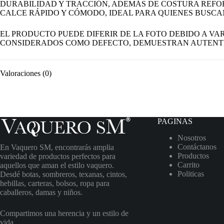
DURABILIDAD Y TRACCIÓN, ADEMÁS DE COSTURA REFOR
CALCE RÁPIDO Y CÓMODO, IDEAL PARA QUIENES BUSCAN
EL PRODUCTO PUEDE DIFERIR DE LA FOTO DEBIDO A VAR
CONSIDERADOS COMO DEFECTO, DEMUESTRAN AUTENT
Valoraciones (0)
PAGINAS
Nosotros
Contáctanos
En Vaquero SM, encontrarás amplia
Productos
variedad de productos perfectos para
Carrito
aquellos que aman el estilo vaquero.
Politicas
Desdé botas, sombreros, texanas, cintos,
hebillas, carteras, bolsos, ropa para
caballeros, damas y niños.
Compartimos una herencia y un estilo de
vida.