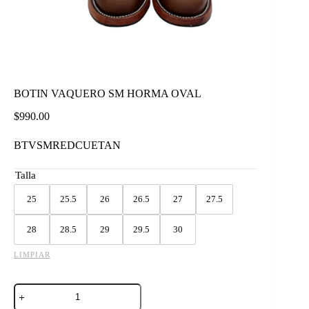
BOTIN VAQUERO SM HORMA OVAL
$
990.00
BTVSMREDCUETAN
Talla
25
25.5
26
26.5
27
27.5
28
28.5
29
29.5
30
LIMPIAR
BOTIN
VAQUERO