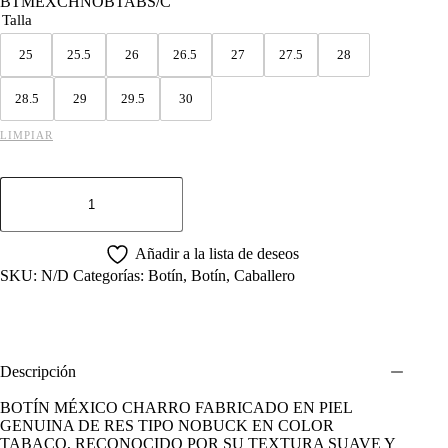
BTMEXCHNOBTABS/C
Talla
25
25.5
26
26.5
27
27.5
28
28.5
29
29.5
30
LIMPIAR
BOTIN
MEXICO
CHARRO
PIEL
DE
Añadir a la lista de deseos
RES
SKU:
N/D
Categorías:
Botín
,
Botín
,
Caballero
NOBUCK
TABACO.
cantidad
Descripción
BOTÍN MÉXICO CHARRO FABRICADO EN PIEL
GENUINA DE RES TIPO NOBUCK EN COLOR
TABACO, RECONOCIDO POR SU TEXTURA SUAVE Y