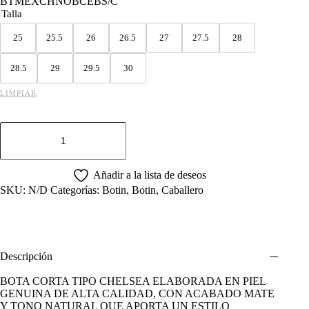
BTMEXCHNOBCEBS/C
Talla
25
25.5
26
26.5
27
27.5
28
28.5
29
29.5
30
LIMPIAR
BOTIN
MEXICO
CHARRO
PIEL
DE
Añadir a la lista de deseos
RES
SKU:
N/D
Categorías:
Botin
,
Botin
,
Caballero
NOBUCK
CEBADA
cantidad
Descripción
BOTA CORTA TIPO CHELSEA ELABORADA EN PIEL
GENUINA DE ALTA CALIDAD, CON ACABADO MATE
Y TONO NATURAL QUE APORTA UN ESTILO