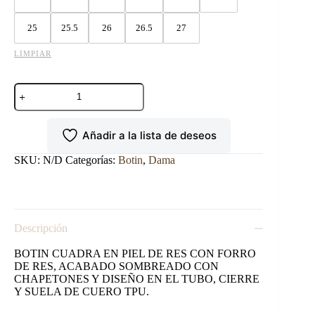
25
25.5
26
26.5
27
LIMPIAR
BOTIN
CUADRA
EN
PIEL
Añadir a la lista de deseos
GENUINA
DE
RES
SKU:
N/D
Categorías:
Botin
,
Dama
CAFE
cantidad
Descripción
BOTIN CUADRA EN PIEL DE RES CON FORRO
DE RES, ACABADO SOMBREADO CON
CHAPETONES Y DISEÑO EN EL TUBO, CIERRE
Y SUELA DE CUERO TPU.