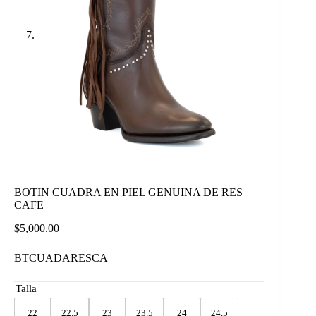
BOTIN CUADRA EN PIEL GENUINA DE RES
CAFE
$
5,000.00
BTCUADARESCA
Talla
22
22.5
23
23.5
24
24.5