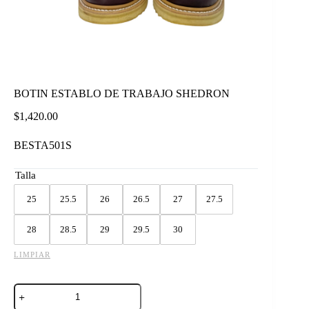
BOTIN ESTABLO DE TRABAJO SHEDRON
$
1,420.00
BESTA501S
Talla
25
25.5
26
26.5
27
27.5
28
28.5
29
29.5
30
LIMPIAR
BOTIN
ESTABLO