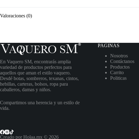
Valoraciones (0)
PAGINAS
Nosotros
Contáctanos
En Vaquero SM, encontrarás amplia
Productos
variedad de productos perfectos para
Carrito
aquellos que aman el estilo vaquero.
Politicas
Desdé botas, sombreros, texanas, cintos,
hebillas, carteras, bolsos, ropa para
caballeros, damas y niños.
Compartimos una herencia y un estilo de
vida.
Creado por Holaa.mx © 2026