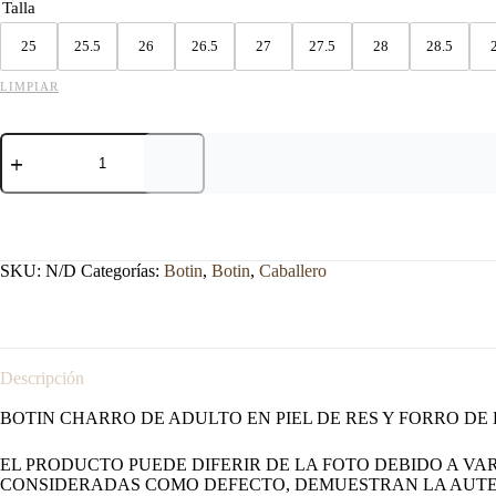
Talla
25
25.5
26
26.5
27
27.5
28
28.5
LIMPIAR
BOTIN
ESTRIBO
CHARRO
SUELA
DE
HULE
NEGRO
SKU:
N/D
Categorías:
Botin
,
Botin
,
Caballero
cantidad
Descripción
BOTIN CHARRO DE ADULTO EN PIEL DE RES Y FORRO D
EL PRODUCTO PUEDE DIFERIR DE LA FOTO DEBIDO A VAR
CONSIDERADAS COMO DEFECTO, DEMUESTRAN LA AUTE