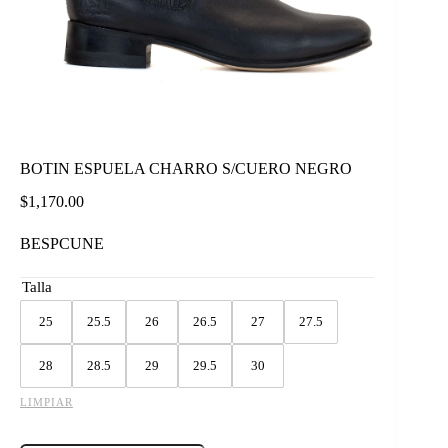
BOTIN ESPUELA CHARRO S/CUERO NEGRO
$
1,170.00
BESPCUNE
Talla
25
25.5
26
26.5
27
27.5
28
28.5
29
29.5
30
LIMPIAR