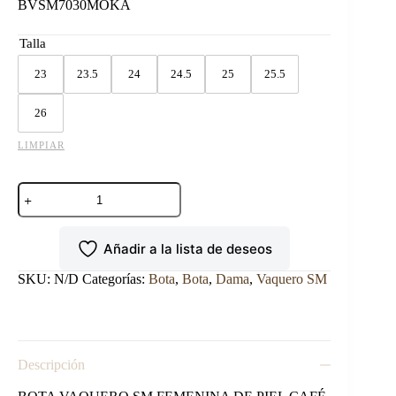
BVSM7030MOKA
Talla
23
23.5
24
24.5
25
25.5
26
LIMPIAR
BOTA
VAQUERO
SM
MOD.7030
Añadir a la lista de deseos
MOKA.
cantidad
SKU:
N/D
Categorías:
Bota
,
Bota
,
Dama
,
Vaquero SM
Descripción