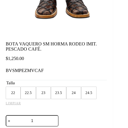
BOTA VAQUERO SM HORMA RODEO IMIT.
PESCADO CAFÉ.
$
1,250.00
BVSMPEZMVCAF
Talla
22
22.5
23
23.5
24
24.5
LIMPIAR
BOTA
VAQUERO
SM