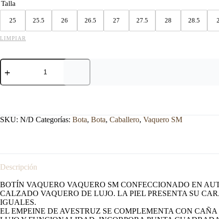
Talla
25
25.5
26
26.5
27
27.5
28
28.5
LIMPIAR
BOTA
VAQUERO
SM
HORMA
FRANCO
PIEL
DE
SKU:
N/D
Categorías:
Bota
,
Bota
,
Caballero
,
Vaquero SM
AVESTRUZ
CAFÉ.
cantidad
Descripción
BOTÍN VAQUERO VAQUERO SM CONFECCIONADO EN AUTÉ
CALZADO VAQUERO DE LUJO. LA PIEL PRESENTA SU CA
IGUALES.
EL EMPEINE DE AVESTRUZ SE COMPLEMENTA CON CAÑA 