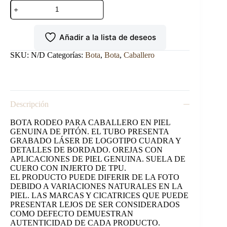
BOTA
RODEO
EN
PIEL
Añadir a la lista de deseos
GENUINA
DE
PITÓN
SKU:
N/D
Categorías:
Bota
,
Bota
,
Caballero
PARA
CABALLERO
cantidad
Descripción
BOTA RODEO PARA CABALLERO EN PIEL
GENUINA DE PITÓN. EL TUBO PRESENTA
GRABADO LÁSER DE LOGOTIPO CUADRA Y
DETALLES DE BORDADO. OREJAS CON
APLICACIONES DE PIEL GENUINA. SUELA DE
CUERO CON INJERTO DE TPU.
EL PRODUCTO PUEDE DIFERIR DE LA FOTO
DEBIDO A VARIACIONES NATURALES EN LA
PIEL. LAS MARCAS Y CICATRICES QUE PUEDE
PRESENTAR LEJOS DE SER CONSIDERADOS
COMO DEFECTO DEMUESTRAN
AUTENTICIDAD DE CADA PRODUCTO.