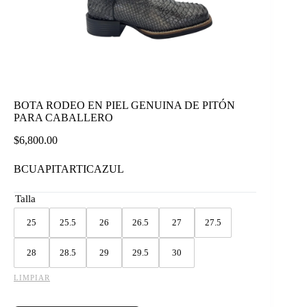
BOTA RODEO EN PIEL GENUINA DE PITÓN
PARA CABALLERO
$
6,800.00
BCUAPITARTICAZUL
Talla
25
25.5
26
26.5
27
27.5
28
28.5
29
29.5
30
LIMPIAR