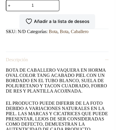
BOTA
NOKOTA
HORSE
DE
Añadir a la lista de deseos
CABALLERO
VAQUERA
EN
SKU:
N/D
Categorías:
Bota
,
Bota
,
Caballero
HORMA
OVAL
cantidad
Descripción
BOTA DE CABALLERO VAQUERA EN HORMA
OVAL COLOR TANG ACABADO PIEL CON UN
BORDADO EN EL TUBO BLANCO, SUELA DE
POLIURETANO Y TACON CUADRADO, FORRO
DE RES Y PLANTILLA ACOJINADA.
EL PRODUCTO PUEDE DIFERIR DE LA FOTO
DEBIDO A VARIACIONES NATURALES EN LA
PIEL. LAS MARCAS Y CICATRICES QUE PUEDE
PRESENTAR, LEJOS DE SER CONSIDERADAS
COMO DEFECTO, DEMUESTRAN LA
AUTENTICIDAD DE CADA PRODUCTO.