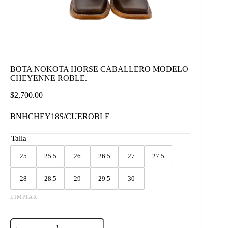
BOTA NOKOTA HORSE CABALLERO MODELO
CHEYENNE ROBLE.
$
2,700.00
BNHCHEY18S/CUEROBLE
Talla
25
25.5
26
26.5
27
27.5
28
28.5
29
29.5
30
LIMPIAR
BOTA