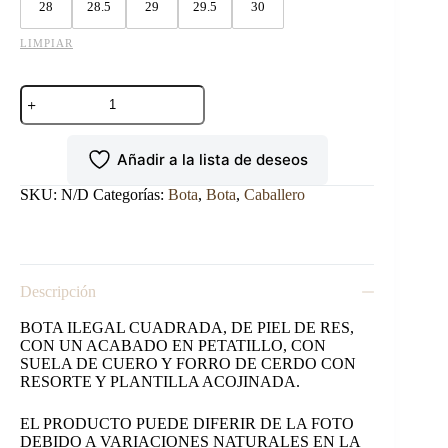
28
28.5
29
29.5
30
LIMPIAR
BOTA
EL
ILEGAL
CUADRADA
Añadir a la lista de deseos
DE
PETATILLO
CAFÉ.
SKU:
N/D
Categorías:
Bota
,
Bota
,
Caballero
cantidad
Descripción
BOTA ILEGAL CUADRADA, DE PIEL DE RES,
CON UN ACABADO EN PETATILLO, CON
SUELA DE CUERO Y FORRO DE CERDO CON
RESORTE Y PLANTILLA ACOJINADA.
EL PRODUCTO PUEDE DIFERIR DE LA FOTO
DEBIDO A VARIACIONES NATURALES EN LA