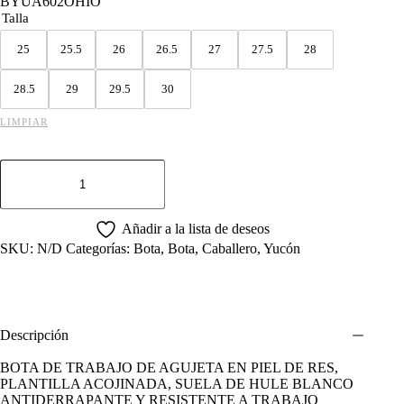
BYUA602OHIO
Talla
25
25.5
26
26.5
27
27.5
28
28.5
29
29.5
30
LIMPIAR
BOTA
DE
TRABAJO
YUCON
DE
Añadir a la lista de deseos
AGUJETA
SKU:
N/D
Categorías:
Bota
,
Bota
,
Caballero
,
Yucón
OHIO
ROBLE.
cantidad
Descripción
BOTA DE TRABAJO DE AGUJETA EN PIEL DE RES,
PLANTILLA ACOJINADA, SUELA DE HULE BLANCO
ANTIDERRAPANTE Y RESISTENTE A TRABAJO