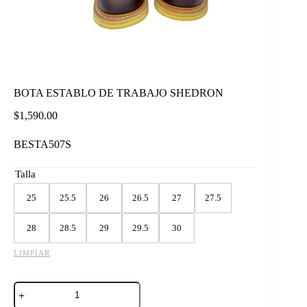
BOTA ESTABLO DE TRABAJO SHEDRON
$
1,590.00
BESTA507S
Talla
25
25.5
26
26.5
27
27.5
28
28.5
29
29.5
30
LIMPIAR
BOTA
ESTABLO