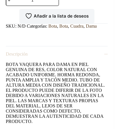
CUADRA
TRADICIONAL
PARA
Añadir a la lista de deseos
DAMA
EN
PIEL
SKU:
N/D
Categorías:
Bota
,
Bota
,
Cuadra
,
Dama
GENUINA
DE
RES.
cantidad
Descripción
BOTA VAQUERA PARA DAMA EN PIEL
GENUINA DE RES, COLOR NATURAL CON
ACABADO UNIFORME. HORMA REDONDA,
PUNTA AMPLIA Y TACÓN MEDIO. TUBO DE
ALTURA MEDIA CON DISEÑO TRADICIONAL.
EL PRODUCTO PUEDE DIFERIR DE LA FOTO
DEBIDO A VARIACIONES NATURALES EN LA
PIEL. LAS MARCAS Y TEXTURAS PROPIAS
DEL MATERIAL, LEJOS DE SER
CONSIDERADAS COMO DEFECTO,
DEMUESTRAN LA AUTENTICIDAD DE CADA
PRODUCTO.