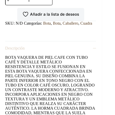
CUADRA
RODEO
DE
Añadir a la lista de deseos
CABALLERO
EN
PIEL
SKU:
N/D
Categorías:
Bota
,
Bota
,
Caballero
,
Cuadra
GENUINA
DE
VENADO.
cantidad
Descripción
BOTA VAQUERA DE PIEL CAFE CON TUBO
CAFÉ Y DETALLE METÁLICO
RESISTENCIA Y ESTILO SE FUSIONAN EN
ESTA BOTA VAQUERA CONFECCIONADA EN
PIEL GENUINA. SU DISEÑO COMBINA LA
PARTE INFERIOR EN TONO NEGRO CON EL
TUBO EN COLOR CAFÉ OSCURO, LOGRANDO
UN CONTRASTE MODERNO Y ATRACTIVO.
INCORPORA APLICACIONES EN NEGRO CON
TEXTURA Y UN EMBLEMA METÁLICO
DISTINTIVO QUE REALZA SU CARÁCTER
AUTÉNTICO. LA HORMA CUADRADA BRINDA
COMODIDAD, MIENTRAS QUE LA SUELA