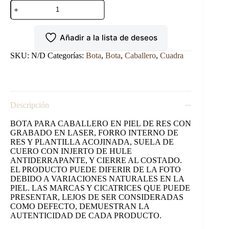
BOTA
CUADRA
EN
PIEL
Añadir a la lista de deseos
DE
RES
CON
SKU:
N/D
Categorías:
Bota
,
Bota
,
Caballero
,
Cuadra
GRABADO
LASER
cantidad
Descripción
BOTA PARA CABALLERO EN PIEL DE RES CON
GRABADO EN LASER, FORRO INTERNO DE
RES Y PLANTILLA ACOJINADA, SUELA DE
CUERO CON INJERTO DE HULE
ANTIDERRAPANTE, Y CIERRE AL COSTADO.
EL PRODUCTO PUEDE DIFERIR DE LA FOTO
DEBIDO A VARIACIONES NATURALES EN LA
PIEL. LAS MARCAS Y CICATRICES QUE PUEDE
PRESENTAR, LEJOS DE SER CONSIDERADAS
COMO DEFECTO, DEMUESTRAN LA
AUTENTICIDAD DE CADA PRODUCTO.