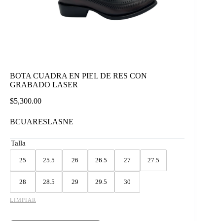
BOTA CUADRA EN PIEL DE RES CON
GRABADO LASER
$
5,300.00
BCUARESLASNE
Talla
25
25.5
26
26.5
27
27.5
28
28.5
29
29.5
30
LIMPIAR