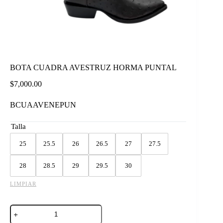
BOTA CUADRA AVESTRUZ HORMA PUNTAL
$
7,000.00
BCUAAVENEPUN
Talla
25
25.5
26
26.5
27
27.5
28
28.5
29
29.5
30
LIMPIAR
BOTA
CUADRA