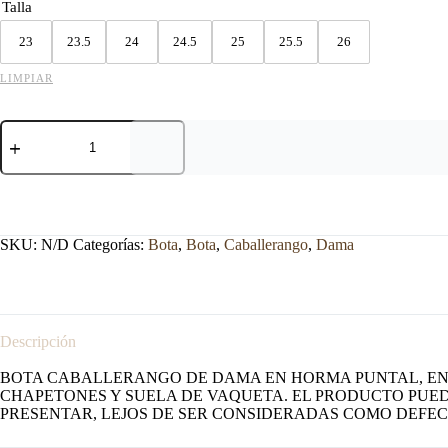
Talla
23
23.5
24
24.5
25
25.5
26
LIMPIAR
BOTA
CABALLERANGO
DE
DAMA
NEGRO
MODELO
CONSENTIDA
SKU:
N/D
Categorías:
Bota
,
Bota
,
Caballerango
,
Dama
cantidad
Descripción
BOTA CABALLERANGO DE DAMA EN HORMA PUNTAL, EN P
CHAPETONES Y SUELA DE VAQUETA. EL PRODUCTO PUEDE
PRESENTAR, LEJOS DE SER CONSIDERADAS COMO DEFE