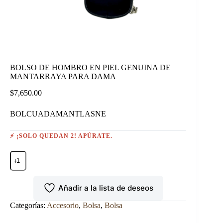
BOLSO DE HOMBRO EN PIEL GENUINA DE
MANTARRAYA PARA DAMA
$
7,650.00
BOLCUADAMANTLASNE
⚡ ¡SOLO QUEDAN 2! APÚRATE.
BOLSO
DE
HOMBRO
EN
Añadir a la lista de deseos
PIEL
GENUINA
DE
Categorías:
Accesorio
,
Bolsa
,
Bolsa
MANTARRAYA
PARA