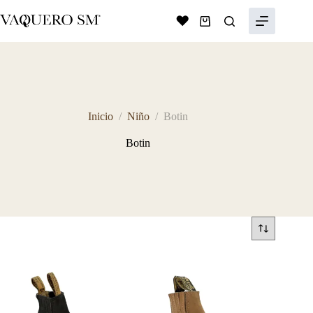
Saltar
al
Shopping
contenido
cart
Inicio
/
Niño
/
Botin
Botin