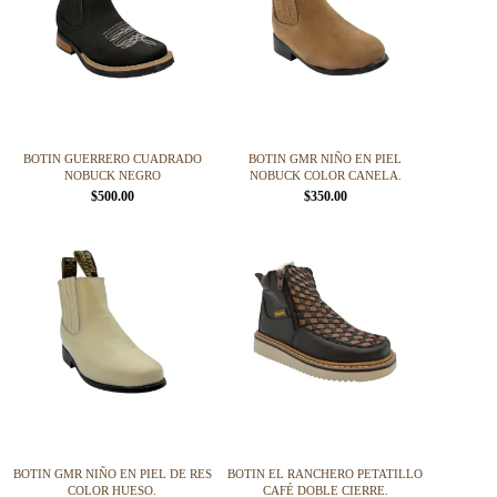
BOTIN GUERRERO CUADRADO
BOTIN GMR NIÑO EN PIEL
NOBUCK NEGRO
NOBUCK COLOR CANELA.
$
500.00
$
350.00
Este
Este
producto
producto
tiene
tiene
múltiples
múltiples
variantes.
variantes.
Las
Las
opciones
opciones
se
se
pueden
pueden
elegir
elegir
en
en
la
la
página
página
BOTIN GMR NIÑO EN PIEL DE RES
BOTIN EL RANCHERO PETATILLO
de
de
COLOR HUESO.
CAFÉ DOBLE CIERRE.