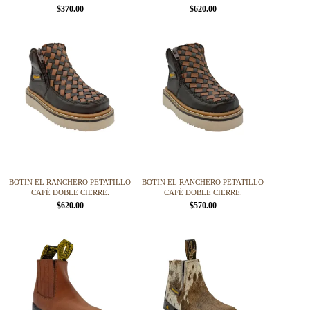
producto
producto
$
370.00
$
620.00
Este
Este
producto
producto
tiene
tiene
múltiples
múltiples
variantes.
variantes.
Las
Las
opciones
opciones
se
se
pueden
pueden
elegir
elegir
en
en
la
la
página
página
BOTIN EL RANCHERO PETATILLO
BOTIN EL RANCHERO PETATILLO
de
de
CAFÉ DOBLE CIERRE.
CAFÉ DOBLE CIERRE.
producto
producto
$
620.00
$
570.00
Este
Este
producto
producto
tiene
tiene
múltiples
múltiples
variantes.
variantes.
Las
Las
opciones
opciones