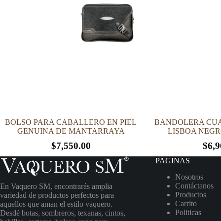
BOLSO PARA CABALLERO EN PIEL
BANDOLERA CUA
GENUINA DE MANTARRAYA
LISBOA NEG
$
7,550.00
$
6,9
PAGINAS
Nosotros
Contáctanos
En Vaquero SM, encontrarás amplia
Productos
variedad de productos perfectos para
Carrito
aquellos que aman el estilo vaquero.
Politicas
Desdé botas, sombreros, texanas, cintos,