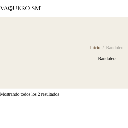
Saltar
al
contenido
Inicio
/
Bandolera
Bandolera
Sorted
Mostrando todos los 2 resultados
by
latest