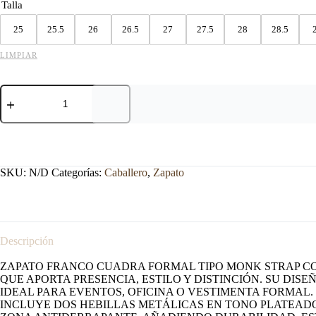
Talla
25
25.5
26
26.5
27
27.5
28
28.5
LIMPIAR
ZAPATO
FRANCO
CUADRA
DE
VESTIR
NEGRO
cantidad
SKU:
N/D
Categorías:
Caballero
,
Zapato
Descripción
ZAPATO FRANCO CUADRA FORMAL TIPO MONK STRAP CO
QUE APORTA PRESENCIA, ESTILO Y DISTINCIÓN. SU DI
IDEAL PARA EVENTOS, OFICINA O VESTIMENTA FORMAL.
INCLUYE DOS HEBILLAS METÁLICAS EN TONO PLATEAD