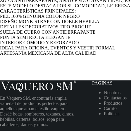
ZONA ANTIDERRAPANTE, AÑADIENDO DURABILIDAD, ES
ESTE MODELO DESTACA POR SU COMODIDAD, LIGEREZA 
CARACTERÍSTICAS PRINCIPALES:
PIEL 100% GENUINA COLOR NEGRO
DISEÑO MONK STRAP CON DOBLE HEBILLA
DETALLES DECORATIVOS TIPO BROGUE
SUELA DE CUERO CON ANTIDERRAPANTE
PUNTA SEMI RECTA ELEGANTE
INTERIOR CÓMODO Y REFORZADO
IDEAL PARA OFICINA, EVENTOS Y VESTIR FORMAL
ARTESANÍA MEXICANA DE ALTA CALIDAD
PAGINAS
Nosotros
Contáctanos
En Vaquero SM, encontrarás amplia
Productos
variedad de productos perfectos para
Carrito
aquellos que aman el estilo vaquero.
Politicas
Desdé botas, sombreros, texanas, cintos,
hebillas, carteras, bolsos, ropa para
caballeros, damas y niños.