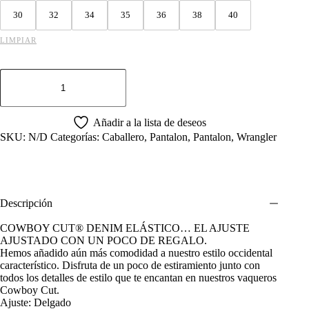
30
32
34
35
36
38
40
LIMPIAR
PANTALON
WRANGLER
STRETCH
SLIM
FIT
Añadir a la lista de deseos
AZUL
SKU:
N/D
Categorías:
Caballero
,
Pantalon
,
Pantalon
,
Wrangler
MOD938
cantidad
Descripción
COWBOY CUT®️ DENIM ELÁSTICO… EL AJUSTE
AJUSTADO CON UN POCO DE REGALO.
Hemos añadido aún más comodidad a nuestro estilo occidental
característico. Disfruta de un poco de estiramiento junto con
todos los detalles de estilo que te encantan en nuestros vaqueros
Cowboy Cut.
Ajuste: Delgado