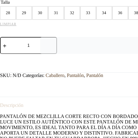
Talla
28
29
30
31
32
33
34
36
3
LIMPIAR
PANTALON
KAJM
MODELO
APPALOOSA
MEDIUM.
cantidad
SKU:
N/D
Categorías:
Caballero
,
Pantalón
,
Pantalón
Descripción
PANTALÓN DE MEZCLILLA CORTE RECTO CON BORDADO
LUCE UN ESTILO AUTÉNTICO CON ESTE PANTALÓN DE M
MOVIMIENTO, ES IDEAL TANTO PARA EL DÍA A DÍA CO
APORTA UN DETALLE MODERNO Y DISTINTIVO. FABRICA