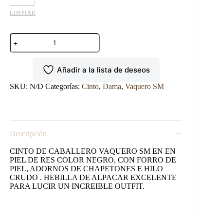
LIMPIAR
CINTO
VAQUERO
SM
CONCHA
Añadir a la lista de deseos
GHAT
NEGRO
cantidad
SKU:
N/D
Categorías:
Cinto
,
Dama
,
Vaquero SM
Descripción
CINTO DE CABALLERO VAQUERO SM EN EN
PIEL DE RES COLOR NEGRO, CON FORRO DE
PIEL, ADORNOS DE CHAPETONES E HILO
CRUDO . HEBILLA DE ALPACAR EXCELENTE
PARA LUCIR UN INCREIBLE OUTFIT.