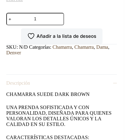
CHAMARRA
DENVER
DAMA
SUEDE
Añadir a la lista de deseos
DARK
BROWN
WJK925-
SKU:
N/D
Categorías:
Chamarra
,
Chamarra
,
Dama
,
SD-
Denver
10
cantidad
Descripción
CHAMARRA SUEDE DARK BROWN
UNA PRENDA SOFISTICADA Y CON
PERSONALIDAD, DISEÑADA PARA QUIENES
VALORAN LOS DETALLES ÚNICOS Y LA
CALIDAD EN SU ESTILO.
CARACTERÍSTICAS DESTACADAS: