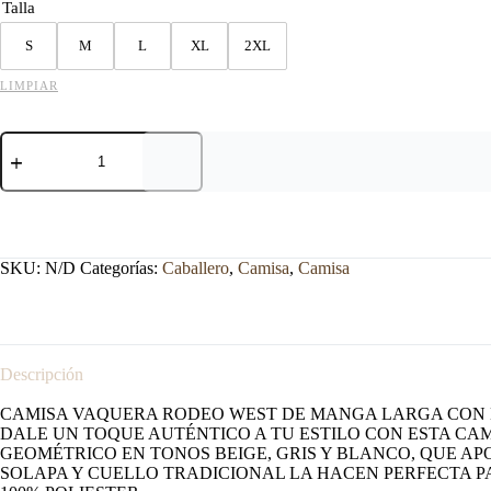
Talla
S
M
L
XL
2XL
LIMPIAR
CAMISA
RODEO
WEST
BLANCO
ESTAMPADO
GEOMETRICO.
cantidad
SKU:
N/D
Categorías:
Caballero
,
Camisa
,
Camisa
Descripción
CAMISA VAQUERA RODEO WEST DE MANGA LARGA CON
DALE UN TOQUE AUTÉNTICO A TU ESTILO CON ESTA CA
GEOMÉTRICO EN TONOS BEIGE, GRIS Y BLANCO, QUE AP
SOLAPA Y CUELLO TRADICIONAL LA HACEN PERFECTA P