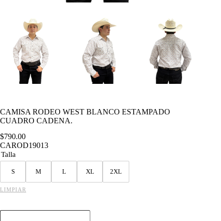
CAMISA RODEO WEST BLANCO ESTAMPADO
CUADRO CADENA.
$
790.00
CAROD19013
Talla
S
M
L
XL
2XL
LIMPIAR
CAMISA