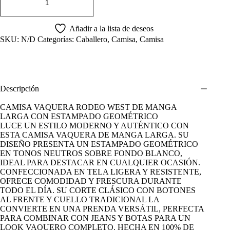
RODEO
WEST
BLANCO
ESTAMPADO
Añadir a la lista de deseos
CUADRO
SKU:
N/D
Categorías:
Caballero
,
Camisa
,
Camisa
CADENA.
cantidad
Descripción
CAMISA VAQUERA RODEO WEST DE MANGA
LARGA CON ESTAMPADO GEOMÉTRICO
LUCE UN ESTILO MODERNO Y AUTÉNTICO CON
ESTA CAMISA VAQUERA DE MANGA LARGA. SU
DISEÑO PRESENTA UN ESTAMPADO GEOMÉTRICO
EN TONOS NEUTROS SOBRE FONDO BLANCO,
IDEAL PARA DESTACAR EN CUALQUIER OCASIÓN.
CONFECCIONADA EN TELA LIGERA Y RESISTENTE,
OFRECE COMODIDAD Y FRESCURA DURANTE
TODO EL DÍA. SU CORTE CLÁSICO CON BOTONES
AL FRENTE Y CUELLO TRADICIONAL LA
CONVIERTE EN UNA PRENDA VERSÁTIL, PERFECTA
PARA COMBINAR CON JEANS Y BOTAS PARA UN
LOOK VAQUERO COMPLETO. HECHA EN 100% DE