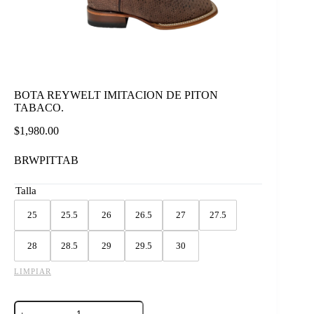
BOTA REYWELT IMITACION DE PITON
TABACO.
$
1,980.00
BRWPITTAB
Talla
25
25.5
26
26.5
27
27.5
28
28.5
29
29.5
30
LIMPIAR
BOTA