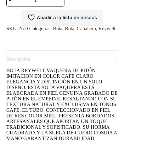
REYWELT
IMITACION
DE
Añadir a la lista de deseos
PITON
TABACO.
cantidad
SKU:
N/D
Categorías:
Bota
,
Bota
,
Caballero
,
Reywelt
Descripción
BOTA REYWELT VAQUERA DE PITÓN
IMITACION EN COLOR CAFÉ CLARO
ELEGANCIA Y DISTINCIÓN EN UN SOLO
DISEÑO. ESTA BOTA VAQUERA ESTÁ
ELABORADA EN PIEL GENUINA GRABADO DE
PITÓN EN EL EMPEINE, RESALTANDO CON SU
TEXTURA NATURAL Y EXCLUSIVA EN TONOS
CAFÉ. EL TUBO, CONFECCIONADO EN PIEL
DE RES COLOR MIEL, PRESENTA BORDADOS
ARTESANALES QUE APORTAN UN TOQUE
TRADICIONAL Y SOFISTICADO. SU HORMA
CUADRADA Y LA SUELA DE CUERO COSIDA A
MANO GARANTIZAN DURABILIDAD,