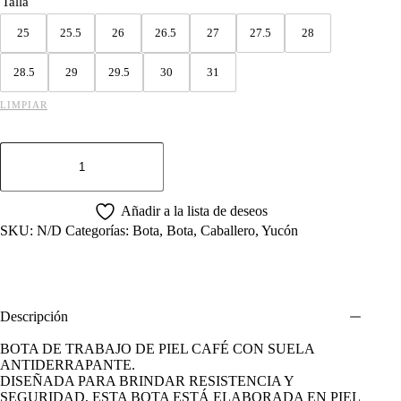
precios:
Talla
desde
$970.00
25
25.5
26
26.5
27
27.5
28
hasta
$1,030.00
28.5
29
29.5
30
31
LIMPIAR
BOTA
DE
TRABAJO
YUCON
DE
Añadir a la lista de deseos
TUBO
SKU:
N/D
Categorías:
Bota
,
Bota
,
Caballero
,
Yucón
SIERRA
ROBLE
cantidad
Descripción
BOTA DE TRABAJO DE PIEL CAFÉ CON SUELA
ANTIDERRAPANTE.
DISEÑADA PARA BRINDAR RESISTENCIA Y
SEGURIDAD, ESTA BOTA ESTÁ ELABORADA EN PIEL