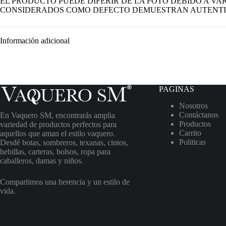
EL PRODUCTO PUEDE DIFERIR DE LA FOTO DEBIDO A VAR
CONSIDERADOS COMO DEFECTO DEMUESTRAN AUTENTI
Información adicional
PAGINAS
Nosotros
Contáctanos
En Vaquero SM, encontrarás amplia
Productos
variedad de productos perfectos para
Carrito
aquellos que aman el estilo vaquero.
Politicas
Desdé botas, sombreros, texanas, cintos,
hebillas, carteras, bolsos, ropa para
caballeros, damas y niños.
Compartimos una herencia y un estilo de
vida.