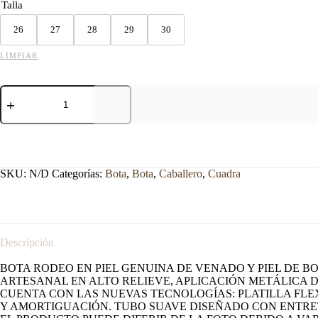
Talla
26
27
28
29
30
LIMPIAR
BOTA
CUADRA
RODEO
EN
PIEL
GENUINA
DE
SKU:
N/D
Categorías:
Bota
,
Bota
,
Caballero
,
Cuadra
VENADO.
cantidad
Descripción
BOTA RODEO EN PIEL GENUINA DE VENADO Y PIEL DE B
ARTESANAL EN ALTO RELIEVE, APLICACIÓN METÁLICA 
CUENTA CON LAS NUEVAS TECNOLOGÍAS: PLATILLA FLE
Y AMORTIGUACIÓN. TUBO SUAVE DISEÑADO CON ENTRE