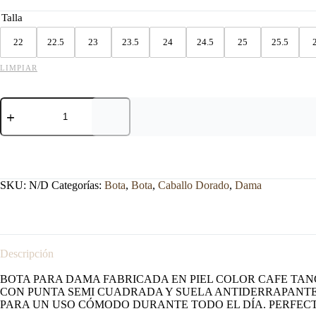
Talla
22
22.5
23
23.5
24
24.5
25
25.5
LIMPIAR
BOTA
CABALLO
DORADO
5782
HORMA
CUADRADA
LIZA
SKU:
N/D
Categorías:
Bota
,
Bota
,
Caballo Dorado
,
Dama
TANG.
cantidad
Descripción
BOTA PARA DAMA FABRICADA EN PIEL COLOR CAFE TAN
CON PUNTA SEMI CUADRADA Y SUELA ANTIDERRAPANTE
PARA UN USO CÓMODO DURANTE TODO EL DÍA. PERFEC