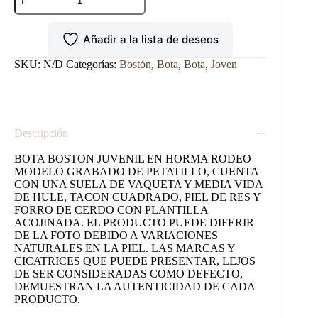
BOSTON
EN
HORMA
Añadir a la lista de deseos
RODEO
JUVENIL
EN
SKU:
N/D
Categorías:
Bostón
,
Bota
,
Bota
,
Joven
PETATILLO
CAFÉ.
cantidad
Descripción
BOTA BOSTON JUVENIL EN HORMA RODEO
MODELO GRABADO DE PETATILLO, CUENTA
CON UNA SUELA DE VAQUETA Y MEDIA VIDA
DE HULE, TACON CUADRADO, PIEL DE RES Y
FORRO DE CERDO CON PLANTILLA
ACOJINADA. EL PRODUCTO PUEDE DIFERIR
DE LA FOTO DEBIDO A VARIACIONES
NATURALES EN LA PIEL. LAS MARCAS Y
CICATRICES QUE PUEDE PRESENTAR, LEJOS
DE SER CONSIDERADAS COMO DEFECTO,
DEMUESTRAN LA AUTENTICIDAD DE CADA
PRODUCTO.