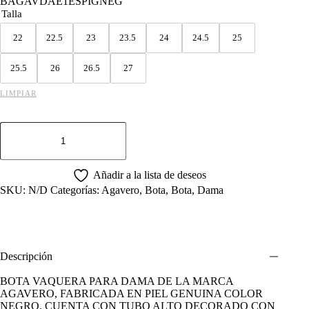
BAGAVDAE1ESPIGNEG
Talla
22
22.5
23
23.5
24
24.5
25
25.5
26
26.5
27
LIMPIAR
BOTA
AGAVERO
DE
DAMA
MODELO
Añadir a la lista de deseos
ESPAÑOLA
SKU:
N/D
Categorías:
Agavero
,
Bota
,
Bota
,
Dama
E1
ESPIGAS
NEGRO.
cantidad
Descripción
BOTA VAQUERA PARA DAMA DE LA MARCA
AGAVERO, FABRICADA EN PIEL GENUINA COLOR
NEGRO. CUENTA CON TUBO ALTO DECORADO CON