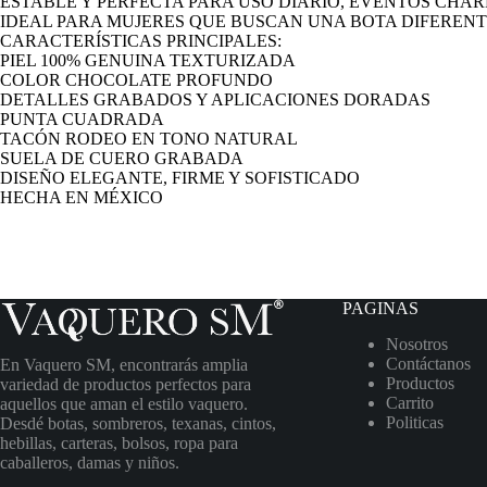
ESTABLE Y PERFECTA PARA USO DIARIO, EVENTOS CHA
IDEAL PARA MUJERES QUE BUSCAN UNA BOTA DIFERENT
CARACTERÍSTICAS PRINCIPALES:
PIEL 100% GENUINA TEXTURIZADA
COLOR CHOCOLATE PROFUNDO
DETALLES GRABADOS Y APLICACIONES DORADAS
PUNTA CUADRADA
TACÓN RODEO EN TONO NATURAL
SUELA DE CUERO GRABADA
DISEÑO ELEGANTE, FIRME Y SOFISTICADO
HECHA EN MÉXICO
PAGINAS
Nosotros
Contáctanos
En Vaquero SM, encontrarás amplia
Productos
variedad de productos perfectos para
Carrito
aquellos que aman el estilo vaquero.
Politicas
Desdé botas, sombreros, texanas, cintos,
hebillas, carteras, bolsos, ropa para
caballeros, damas y niños.