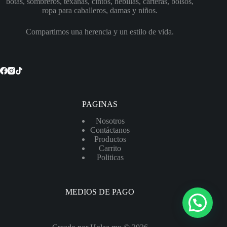
opciones
botas, sombreros, texanas, cintos, hebillas, carteras, bolsos,
se
ropa para caballeros, damas y niños.
pueden
elegir
Compartimos una herencia y un estilo de vida.
en
la
página
de
producto
PAGINAS
Nosotros
Contáctanos
Productos
Carrito
Politicas
MEDIOS DE PAGO