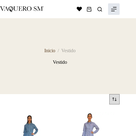
Saltar
al
Shopping
contenido
cart
Inicio
/
Vestido
Vestido