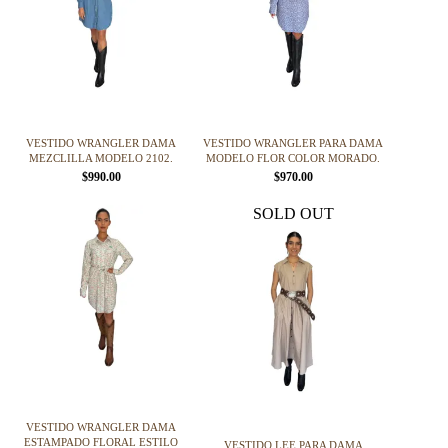
VESTIDO WRANGLER DAMA
VESTIDO WRANGLER PARA DAMA
MEZCLILLA MODELO 2102.
MODELO FLOR COLOR MORADO.
$
990.00
$
970.00
Este
Este
SOLD OUT
producto
producto
tiene
tiene
múltiples
múltiples
variantes.
variantes.
Las
Las
opciones
opciones
se
se
pueden
pueden
elegir
elegir
en
en
la
la
página
página
VESTIDO WRANGLER DAMA
de
de
ESTAMPADO FLORAL ESTILO
VESTIDO LEE PARA DAMA