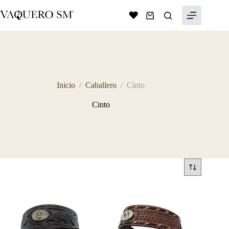
Saltar
al
Shopping
contenido
cart
Inicio
/
Caballero
/
Cinto
Cinto