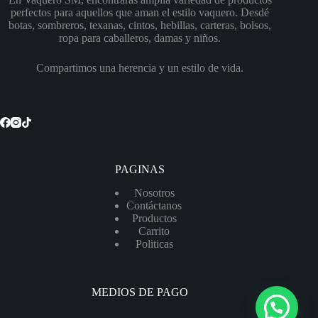
r
Las
Las
perfectos para aquellos que aman el estilo vaquero. Desdé
e
c
opciones
opciones
botas, sombreros, texanas, cintos, hebillas, carteras, bolsos,
i
se
se
ropa para caballeros, damas y niños.
o
pueden
pueden
s
elegir
elegir
:
Compartimos una herencia y un estilo de vida.
en
en
d
e
la
la
s
página
página
d
de
de
e
producto
producto
$
2
,
6
PAGINAS
5
0
Nosotros
.
0
Contáctanos
0
Productos
h
Carrito
a
Politicas
s
t
a
$
2
MEDIOS DE PAGO
,
8