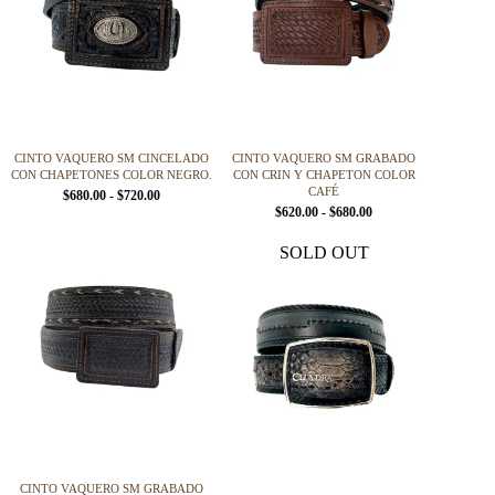
CINTO VAQUERO SM CINCELADO
CINTO VAQUERO SM GRABADO
CON CHAPETONES COLOR NEGRO.
CON CRIN Y CHAPETON COLOR
CAFÉ
R
$
680.00
-
$
720.00
a
R
$
620.00
-
$
680.00
n
a
Este
Este
g
n
SOLD OUT
producto
producto
o
g
d
o
tiene
tiene
e
d
múltiples
múltiples
p
e
variantes.
variantes.
r
p
Las
Las
e
r
opciones
opciones
c
e
i
c
se
se
o
i
pueden
pueden
s
o
elegir
elegir
:
s
en
en
d
:
la
la
e
d
s
e
página
página
CINTO VAQUERO SM GRABADO
d
s