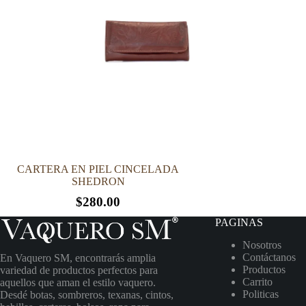
CARTERA EN PIEL CINCELADA
SHEDRON
$
280.00
PAGINAS
Nosotros
Contáctanos
En Vaquero SM, encontrarás amplia
Productos
variedad de productos perfectos para
Carrito
aquellos que aman el estilo vaquero.
Politicas
Desdé botas, sombreros, texanas, cintos,