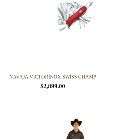
NAVAJA VICTORINOX SWISS CHAMP
o
$
2,899.00
Este
s:
producto
tiene
múltiples
9.00
variantes.
Las
5.00
opciones
se