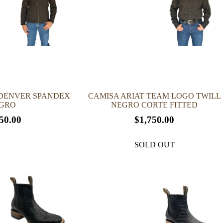
pueden
elegir
en
la
página
de
producto
DENVER SPANDEX
CAMISA ARIAT TEAM LOGO TWILL
GRO
NEGRO CORTE FITTED
50.00
$
1,750.00
Este
producto
SOLD OUT
tiene
múltiples
variantes.
Las
opciones
se
pueden
elegir