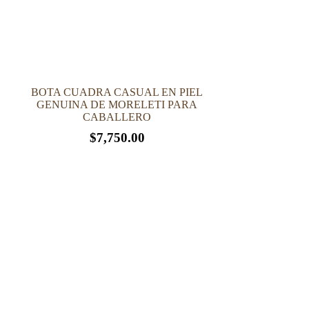
BOTA CUADRA CASUAL EN PIEL
GENUINA DE MORELETI PARA
CABALLERO
$
7,750.00
Este
producto
tiene
múltiples
variantes.
Las
opciones
se
pueden
elegir
en
la
página