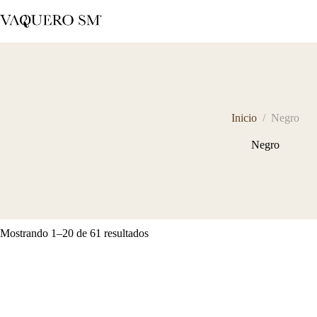
Saltar
al
contenido
Inicio
/
Negro
Negro
Sorted
Mostrando 1–20 de 61 resultados
by
latest