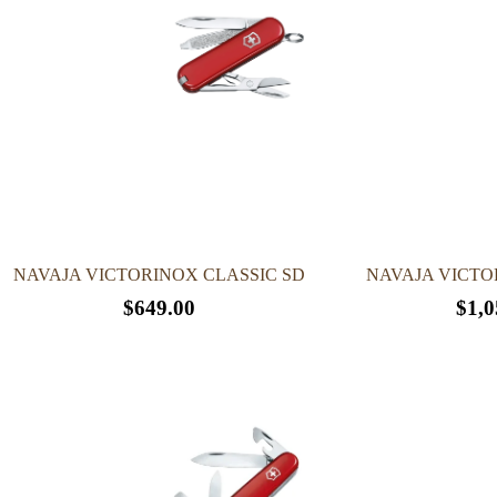
NAVAJA VICTORINOX CLASSIC SD
NAVAJA VICTO
$
649.00
$
1,0
Este
Este
producto
producto
tiene
tiene
múltiples
múltiples
variantes.
variantes.
Las
Las
opciones
opciones
se
se