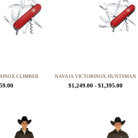
RINOX CLIMBER
NAVAJA VICTORINOX HUNTSMAN
Rang
59.00
$
1,249.00
-
$
1,395.00
de
Este
precio
producto
desde
tiene
múltiples
$1,24
variantes.
hasta
Las
$1,39
opciones
se