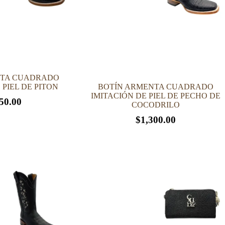
en
la
página
de
producto
NTA CUADRADO
 PIEL DE PITON
BOTÍN ARMENTA CUADRADO
IMITACIÓN DE PIEL DE PECHO DE
50.00
COCODRILO
$
1,300.00
Este
producto
tiene
múltiples
variantes.
Las
opciones
se
pueden
elegir
en