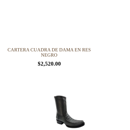
la
página
de
producto
CARTERA CUADRA DE DAMA EN RES
NEGRO
$
2,520.00