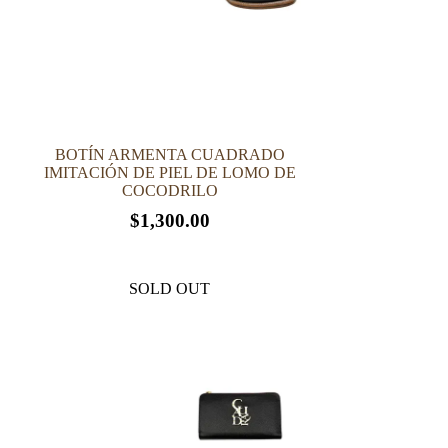
en
la
página
de
producto
BOTÍN ARMENTA CUADRADO
IMITACIÓN DE PIEL DE LOMO DE
COCODRILO
$
1,300.00
Este
producto
SOLD OUT
tiene
múltiples
variantes.
Las
opciones
se
pueden
elegir
en