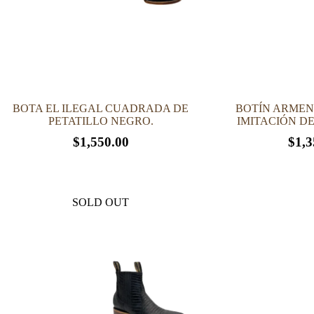
en
en
la
la
página
página
de
de
producto
producto
BOTA EL ILEGAL CUADRADA DE
BOTÍN ARME
PETATILLO NEGRO.
IMITACIÓN DE
$
1,550.00
$
1,3
Este
Este
producto
producto
SOLD OUT
tiene
tiene
múltiples
múltiples
variantes.
variantes.
Las
Las
opciones
opciones
se
se
pueden
pueden
elegir
elegir
en
en