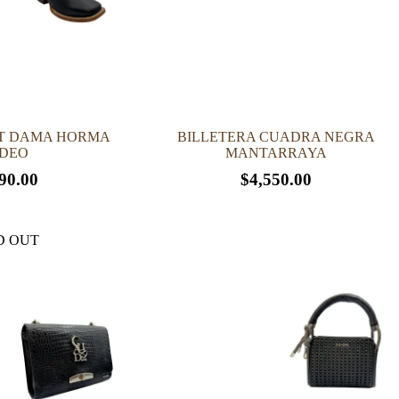
la
página
de
producto
T DAMA HORMA
BILLETERA CUADRA NEGRA
DEO
MANTARRAYA
90.00
$
4,550.00
D OUT