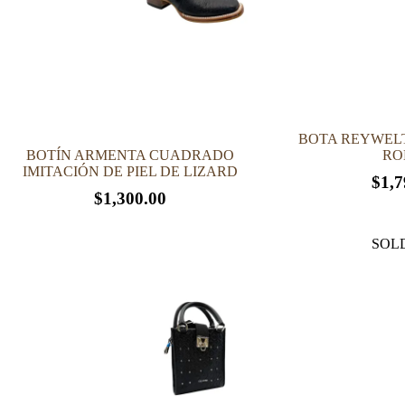
la
la
página
página
de
de
producto
producto
BOTA REYWEL
BOTÍN ARMENTA CUADRADO
RO
IMITACIÓN DE PIEL DE LIZARD
$
1,7
$
1,300.00
Este
Este
producto
producto
SOL
tiene
tiene
múltiples
múltiples
variantes.
variantes.
Las
Las
opciones
opciones
se
se
pueden
pueden
elegir
elegir
en
en
la
la