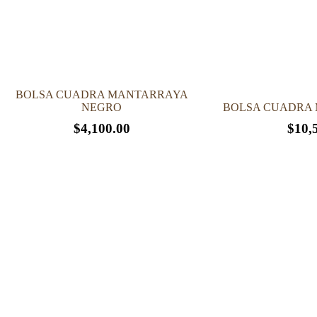
página
página
de
de
producto
producto
BOLSA CUADRA MANTARRAYA
NEGRO
BOLSA CUADRA 
$
4,100.00
$
10,